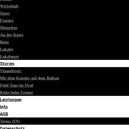
Wirtschaft
Sport
Feature
Menschen
An der Küste
Reise
Lokales
Lokalsport
Stories
Vlaanderen!
Mit dem Kanzler auf dem Balkan
Fünf Tage im Oval
Kühe beim Friseur
Leistungen
Info
AGB
Terms (EN)
Datenschutz